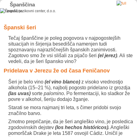
Španščina
Skip to primary content
Skip to secondary content
Španski šeri
Tečaj španščine je poleg pogovora v najpogostejših
situacijah in širjenja besedišča namenjen tudi
spoznavanju najrazličnejših španskih zanimivosti.
Zagotovo smo že vsi slišali za pijačo šeri
(el jerez)
. Ali ste
vedeli, da je šeri špansko vino?
Pridelava v Jerezu že od časa Feničanov
Šeri je belo vino
(el vino blanco
)
z visoko vrednostjo
alkohola (15–21 %), najbolj pogosto pridelano iz grozdja
(las uvas)
sorte
palomino
. Po fermentaciji, ko sladkor že
povre v alkohol, šeriju dodajo žganje.
Starati se mora najmanj tri leta, s čimer pridobi svojo
značilno barvo.
Zmotno prepričanje, da je šeri angleško vino, je posledica
zgodovinskih dejstev
(los
hechos históricos)
.
Angleški
pomorščak Drake je leta 1587 osvojil Cádiz. Uničil je