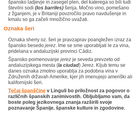
špansko ladjevje in zasegel plen, del katerega so bili tudi
številni sodi
(los barriles)
šerija. Močno vino, pomešano
z žganjem, je v Britaniji povzročilo pravo navdušenje in
kmalu so ga začeli množično uvažati.
Oznaka šeri
Oznaka sherry oz. šeri je pravzaprav poangležen izraz za
špansko besedo
jerez
. Ime se sme uporabljati le za vina,
pridelana v andaluzijski provinci Cádiz.
Špansko poimenovanje
jerez
je seveda prevzeto od
andaluzijskega mesta (
la ciudad
) Jerez. Kljub temu se
danes oznaka zmotno uporablja za podobna vina v
Združenih državah Amerike, kjer jih imenujejo ameriški ali
kalifornijski šeri.
Tečaj španščine
v Linguli bo priložnost za pogovor o
različnih španskih zanimivostih. Obljubljamo vam, da
boste poleg jezikovnega znanja razširili svoje
poznavanje Španije, španske kulture in zgodovine.