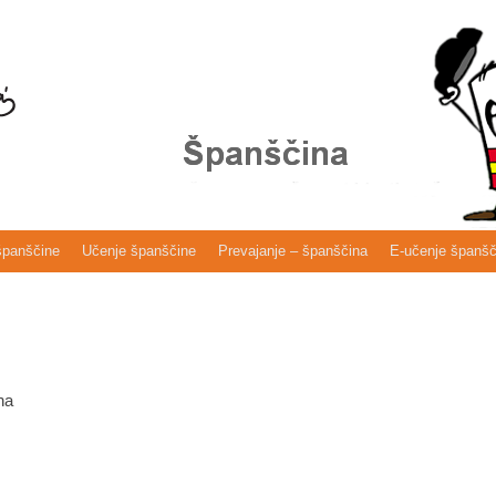
španščine
Učenje španščine
Prevajanje – španščina
E-učenje španšč
na