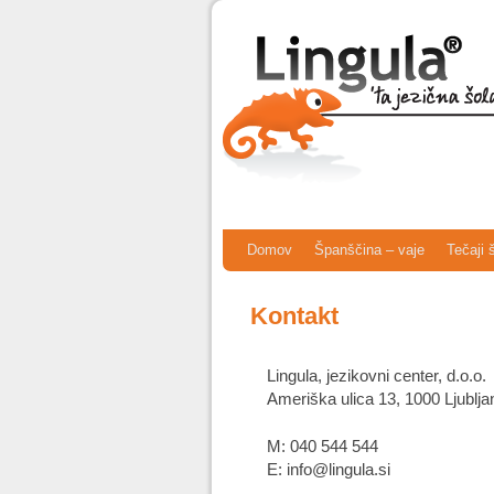
Skip to primary content
Skip to secondary content
Domov
Španščina – vaje
Tečaji 
Kontakt
Lingula, jezikovni center, d.o.o.
Ameriška ulica 13, 1000 Ljublja
M: 040 544 544
E: info@lingula.si