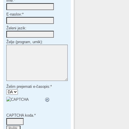
Ime:
*
E-naslov:
*
Želeni jezik:
Želje (program, urnik):
Želim prejemati e-časopis:
*
CAPTCHA koda.
*