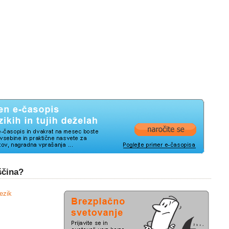
ščina?
jezik