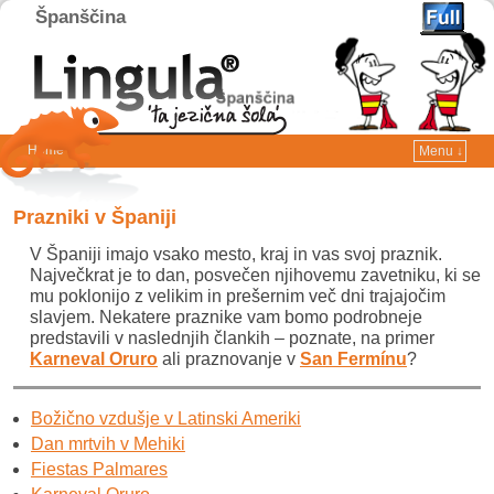
Španščina
Home
Menu ↓
Skip to primary content
Skip to secondary content
Prazniki v Španiji
V Španiji imajo vsako mesto, kraj in vas svoj praznik.
Največkrat je to dan, posvečen njihovemu zavetniku, ki se
mu poklonijo z velikim in prešernim več dni trajajočim
slavjem. Nekatere praznike vam bomo podrobneje
predstavili v naslednjih člankih – poznate, na primer
Karneval Oruro
ali praznovanje v
San Fermínu
?
Božično vzdušje v Latinski Ameriki
Dan mrtvih v Mehiki
Fiestas Palmares