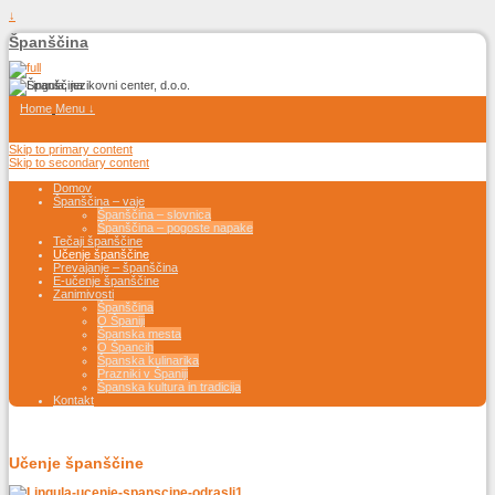
↓
Španščina
Home
Menu ↓
Skip to primary content
Skip to secondary content
Domov
Španščina – vaje
Španščina – slovnica
Španščina – pogoste napake
Tečaji španščine
Učenje španščine
Prevajanje – španščina
E-učenje španščine
Zanimivosti
Španščina
O Španiji
Španska mesta
O Špancih
Španska kulinarika
Prazniki v Španiji
Španska kultura in tradicija
Kontakt
Učenje španščine