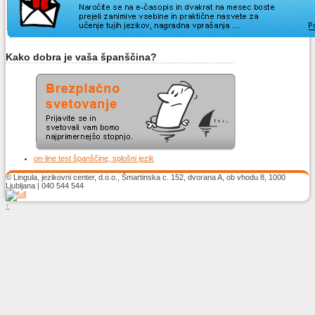
Kako dobra je vaša španščina?
on-line test španščine, splošni jezik
© Lingula, jezikovni center, d.o.o., Šmartinska c. 152, dvorana A, ob vhodu 8, 1000
Ljubljana | 040 544 544
↑