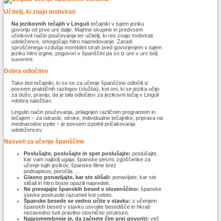
Učitelji, ki znajo motivirati
Na jezikovnih tečajih v Linguli
tečajniki v tujem jeziku
govorijo od prve ure dalje. Majhne skupine in predvsem
učinkovit način poučevanja ter učitelji, ki res znajo motivirati
udeležence, omogočajo hitro napredovanje. Zaradi
sproščenega vzdušja morebitni strah pred govorjenjem v tujem
jeziku hitro izgine, pogovori v španščini pa so iz ure v uro bolj
suvereni.
Dobra odločitev
Tako tisti tečajniki, ki so se za učenje španščine odločili iz
povsem praktičnih razlogov (služba), kot oni, ki se jezika učijo
za dušo, pravijo, da je bila odločitev za jezikovni tečaj v Linguli
»dobra naložba«.
Lingulin način poučevanja, prilagojen različnim programom in
tečajem – za odrasle, otroke, individualne tečajnike, priprava na
mednarodne izpite – je povsem izpolnil pričakovanja
udeležencev.
Nasveti za učenje španščine
Poslušajte, poslušajte in spet poslušajte:
poslušajte,
kar vam najbolj ugaja: španske pesmi, zgoščenke za
učenje tujih jezikov, španske filme brez
podnapisov, poročila …
Glasno ponavljajte, kar ste slišali:
ponavljate, kar ste
slišali in hitro boste opazili napredek.
Ne prevajajte španskih besed v slovenščino:
španske
stavke poskusite razumeti kot celoto.
Španske besede se vedno učite v stavku:
z učenjem
španskih besed v stavku usvojite besedišče in hkrati
nezavedno tudi pravilno slovnično strukturo.
Najpomembneje je, da začnete čim prej govoriti:
več