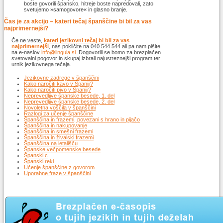
boste govorili špansko, hitreje boste napredovali, zato
svetujemo »samogovore« in glasno branje.
Čas je za akcijo – kateri tečaj španščine bi bil za vas
najprimernejši?
Če ne veste,
kateri jezikovni tečaj bi bil za vas
najprimernejši
, nas pokličite na 040 544 544 ali pa nam pišite
na e-naslov
info@lingula.si
. Dogovorili se bomo za brezplačen
svetovalni pogovor in skupaj izbrali najustreznejši program ter
urnik jezikovnega tečaja.
Jezikovne zadrege v španščini
Kako naročiti kavo v Španiji?
Kako naročiti pivo v Španiji?
Neprevedljive španske besede, 1. del
Neprevedljive španske besede, 2. del
Novoletna voščila v španščini
Razlogi za učenje španščine
Španščina in frazemi, povezani s hrano in pijačo
Španščina in nakupovanje
Španščina in smešni frazemi
Španščina in živalski frazemi
Španščina na letališču
Španske večpomenske besede
Španski c
Španski reki
Učenje španščine z govorom
Uporabne fraze v španščini