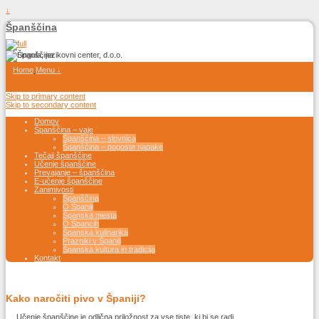
↓
Španščina
Home
Menu ↓
Skip to primary content
Skip to secondary content
Domov
Španščina – vaje
Španščina – slovnica
Španščina – pogoste napake
Tečaji španščine
Učenje španščine
Prevajanje – španščina
E-učenje španščine
Zanimivosti
Španščina
O Španiji
Španska mesta
O Špancih
Španska kulinarika
Prazniki v Španiji
Španska kultura in tradicija
Kontakt
Kako naročiti pivo v Španiji?
Učenje španščine je odlična priložnost za vse tiste, ki bi se radi