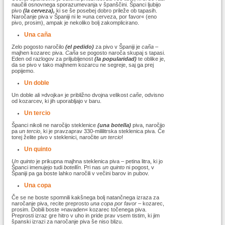
naučili osnovnega sporazumevanja v španščini. Španci ljubijo
pivo
(la cerveza),
ki se še posebej dobro prileže ob tapasih.
Naročanje piva v Španiji ni le »una cerveza, por favor« (eno
pivo, prosim), ampak je nekoliko bolj zakomplicirano.
Una caña
Zelo pogosto naročilo
(el pedido)
za pivo v Španiji je
caña
–
majhen kozarec piva.
Caña
se pogosto naroča skupaj s tapasi.
Eden od razlogov za priljubljenost
(la popularidad)
te oblike je,
da se pivo v tako majhnem kozarcu ne segreje, saj ga prej
popijemo.
Un doble
Un doble ali »dvojka« je približno dvojna velikost
cañe
, odvisno
od kozarcev, ki jih uporabljajo v baru.
Un tercio
Španci nikoli ne naročijo steklenice
(una botella)
piva, naročijo
pa
un tercio
, ki je pravzaprav 330-mililitrska steklenica piva. Če
torej želite pivo v steklenici, naročite
un tercio
!
Un quinto
Un quinto
je prikupna majhna steklenica piva – petina litra, ki jo
Španci imenujejo tudi
botellín
. Pri nas
un quinto
ni pogost, v
Španiji pa ga boste lahko naročili v večini barov in pubov.
Una copa
Če se ne boste spomnili kakšnega bolj natančnega izraza za
naročanje piva, recite preprosto
una copa por favor
– kozarec,
prosim. Dobili boste »navaden« kozarec točenega piva.
Preprosti izraz gre hitro v uho in pride prav vsem tistim, ki jim
španski izrazi za naročanje piva še niso blizu.