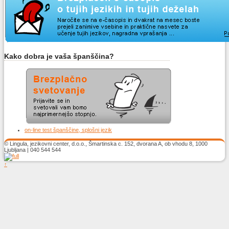
Kako dobra je vaša španščina?
on-line test španščine, splošni jezik
© Lingula, jezikovni center, d.o.o., Šmartinska c. 152, dvorana A, ob vhodu 8, 1000
Ljubljana | 040 544 544
↑