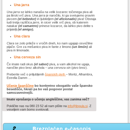
Una jarra
Una jarra
se lahko nanaša na velik kozarec točenega piva ali
pa litrski vrč piva.
Una jarra
je naročilo, ki ga svetujemo pravim
pivcem
(el bebedor)
in ljubiteljem
(el aficionado)
piva! Obstaja
tudi tretja različica
jarre,
in sicer velik vrč piva, ob katerem
natakar
(el camarero)
prinese kozarce, da lahko pivo delite s
prijatelji
(el amigo).
Una clara
Clara
se zelo prileže v vročih dneh, ko nam ugajajo osvežilne
pijače. Gre za mešanico piva in fante z limono
(un limón)
ali
piva in limonade.
Una cerveza sin
Če imate radi okus
(el sabor)
piva, a vam alkohol ne ugaja,
naročite pivo brez alkohola –
una cerveza sin
(pivo brez).
Preberite več o priljubljenih
španskih pivih
– Moritz, Alhambra,
Estrella Damm …
Učenje španščine
bo konkretno obogatilo vaše špansko
besedišče, hkrati pa bo vaš pogovor postal
samozavestnejši.
Imate vprašanja o učenju angleščine, vas zanima več?
Pokličite nas na 080 23 52 ali nam pišite na
info@lingula.si
. Z
veseljem vam bomo svetovali.