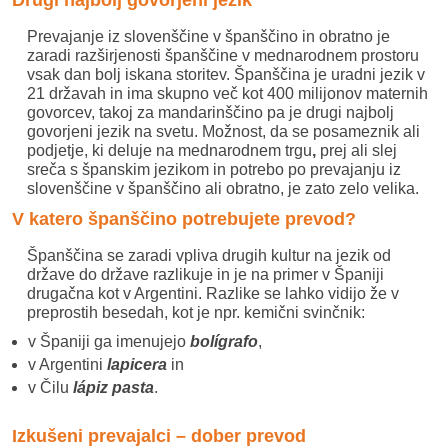
Prevajanje iz slovenščine v španščino in obratno je
zaradi razširjenosti španščine v mednarodnem prostoru
vsak dan bolj iskana storitev. Španščina je uradni jezik v
21 državah in ima skupno več kot 400 milijonov maternih
govorcev, takoj za mandarinščino pa je drugi najbolj
govorjeni jezik na svetu. Možnost, da se posameznik ali
podjetje, ki deluje na mednarodnem trgu
,
prej ali slej
sreča s španskim jezikom in potrebo po prevajanju iz
slovenščine v španščino ali obratno, je zato zelo velika.
V katero španščino potrebujete prevod?
Španščina se zaradi vpliva drugih kultur na jezik od
države do države razlikuje in je na primer v Španiji
drugačna kot v Argentini. Razlike se lahko vidijo že v
preprostih besedah, kot je npr. kemični svinčnik:
v Španiji ga imenujejo
bolígrafo
,
v Argentini
lapicera
in
v Čilu
lápiz
pasta
.
Izkušeni prevajalci – dober prevod