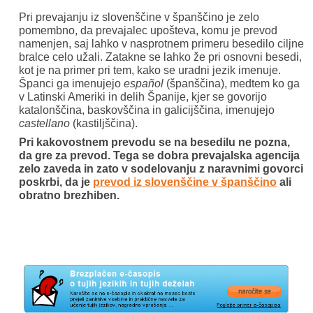
Pri prevajanju iz slovenščine v španščino je zelo
pomembno, da prevajalec upošteva, komu je prevod
namenjen, saj lahko v nasprotnem primeru besedilo ciljne
bralce celo užali. Zatakne se lahko že pri osnovni besedi,
kot je na primer pri tem, kako se uradni jezik imenuje.
Španci ga imenujejo
español
(španščina), medtem ko ga
v Latinski Ameriki in delih Španije, kjer se govorijo
katalonščina, baskovščina in galicijščina, imenujejo
castellano
(kastiljščina).
Pri kakovostnem prevodu se na besedilu ne pozna,
da gre za prevod. Tega se dobra prevajalska agencija
zelo zaveda in zato v sodelovanju z naravnimi govorci
poskrbi, da je
prevod iz slovenščine v španščino
ali
obratno brezhiben.