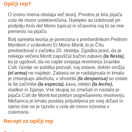
Opičji rep?
O izvoru imena obstaja več teorij. Prvotno je bila pijača
cola de mono
ustekleničena. Nalepke so izdelovali pri
podjetju Anís del Mono (opica) in sčasoma naj bi se ime
preneslo na pijačo.
Bolj sprejeta teorija je povezana s predsednikom Pedrom
Monttom z vzdevkom El Mono Montt, ki je Čilu
predsedoval v začetku 20. stoletja. Zgodba pravi, da je
nekega večera Montt zapuščal bučno zabavo
(la fiesta),
ko je ugotovil, da ne najde svojega revolverja znamke
Colt. Gostje so politika pozvali, naj ostane, dokler orožja
(el arma)
ne najdejo. Zabava se je nadaljevala in kmalu
je zmanjkajo alkohola, v shrambi
(la despensa)
so ostale
le še začimbe
(la especia),
kava, mleko
(la leche),
sladkor in žganje. Vse skupaj so zmešali in nastala je
pijača Colt de Montt kot poklon pogrešanemu revolverju.
Mešanica je kmalu postala priljubljena po vsej državi in
njeno ime se je razvilo v
cola de mono
oziroma v
colemono
.
Recept za opičji rep