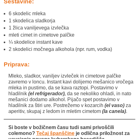
Sestavine:
6 skodelic mleka
1 skodelica sladkorja
1 žlica vaniljevega izvlečka
mleti cimet in cimetove palčke
¼ skodelice instant kave
2 skodelici močnega alkohola (npr. rum, vodka)
Priprava:
Mleko, sladkor, vaniljev izvleček in cimetove palčke
zavremo v loncu. Instant kavi dolijemo mešanico vročega
mleka in pustimo, da se kava raztopi. Postavimo v
hladilnik
(el refrigerador),
da se nekoliko ohladi, in nato
mešanici dodamo alkohol. Pijačo spet postavimo v
hladilnik za štiri ure. Postrežemo v kozarcih
(el vaso)
za
aperitiv, skupaj z ledom in mletim cimetom
(la canela)
.
Si boste v božičnem času tudi sami privoščili
colemono?
Tečaj španščine
je odlična priložnost za