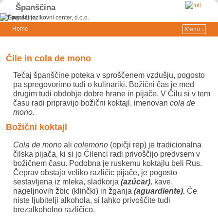
Španščina
Home
Menu ↓
Skip to primary content
Skip to secondary content
Čile in cola de mono
Tečaj španščine poteka v sproščenem vzdušju, pogosto
pa spregovorimo tudi o kulinariki. Božični čas je med
drugim tudi obdobje dobre hrane in pijače. V Čilu si v tem
času radi pripravijo božični koktajl, imenovan
cola de
mono
.
Božični koktajl
Cola de mono
ali
colemono
(opičji rep) je tradicionalna
čilska pijača, ki si jo Čilenci radi privoščijo predvsem v
božičnem času. Podobna je ruskemu koktajlu beli Rus.
Čeprav obstaja veliko različic pijače, je pogosto
sestavljena iz mleka, sladkorja
(azúcar),
kave,
nageljnovih žbic (klinčki) in žganja
(aguardiente).
Če
niste ljubitelji alkohola, si lahko privoščite tudi
brezalkoholno različico.