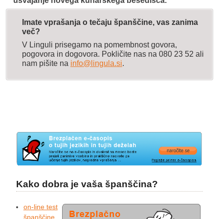
usvajanje novega kuharskega besedišča.
Imate vprašanja o tečaju španščine, vas zanima
več?
V Linguli prisegamo na pomembnost govora,
pogovora in dogovora. Pokličite nas na 080 23 52 ali
nam pišite na
info@lingula.si
.
Kako dobra je vaša španščina?
on-line test
španščine,