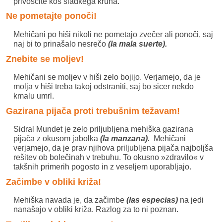
privoščite kos sladkega kruha.
Ne pometajte ponoči!
Mehičani po hiši nikoli ne pometajo zvečer ali ponoči, saj
naj bi to prinašalo nesrečo
(la mala suerte).
Znebite se moljev!
Mehičani se moljev v hiši zelo bojijo. Verjamejo, da je
molja v hiši treba takoj odstraniti, saj bo sicer nekdo
kmalu umrl.
Gazirana pijača proti trebušnim težavam!
Sidral Mundet je zelo priljubljena mehiška gazirana
pijača z okusom jabolka
(la manzana).
Mehičani
verjamejo, da je prav njihova priljubljena pijača najboljša
rešitev ob bolečinah v trebuhu. To okusno »zdravilo« v
takšnih primerih pogosto in z veseljem uporabljajo.
Začimbe v obliki križa!
Mehiška navada je, da začimbe
(las especias)
na jedi
nanašajo v obliki križa. Razlog za to ni poznan.