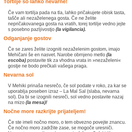
Tortilje so lahko nevarne!
Če vam tortilja pada na tla, lahko pričakujete obisk tasta,
tašče ali nezaželenega gosta. Če ne želite
nepričakovanega gosta na vratih, torej tortilje vedno jejte
s posebno pazljivostjo
(la vigilancia).
Odganjanje gostov
Če se zares želite izogniti nezaželenim gostom, imajo
Mehičani še en nasvet. Narobe obrnjeno metlo
(la
escoba)
postavite tik za vhodna vrata in »nezaželeni«
gostje ne bodo prečkali vašega praga.
Nevarna sol
V Mehiki prinaša nesrečo, če sol podate v roko, za kar se
uporablja poseben izraz – La Mal Sal (slaba, nevarna
sol). Da bi se izognili nesreči, sol vedno postavite nazaj
na mizo
(la mesa)!
Nočne more razkrijte prijateljem!
Če ste imeli nočno moro, o tem obvezno povejte znancu.
Če nočno moro zadržite zase, se mogoče uresniči.