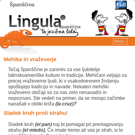
Španščina
Home
Menu ↓
Skip to primary content
Skip to secondary content
Mehika in vraževerje
Tečaj španščine je zanimiv za vse ljubitelje
latinskoameriške kulture in tradicije. Mehičani veljajo za
precej vraževerne ljudi, ki v vsakodnevnem življenju
spoštujejo tradicijo in navade. Nekateri mehiški
vraževerni običaji so za nas zelo nenavadni in
nepoznani. Ste vedeli na primer, da se morajo začimbe
nanašati v obliki križa
(la cruz)?
Sladek kruh proti strahu!
Sladek kruh
(el pan)
naj bi pomagal pri premagovanju
strahu
(el miedo).
Če imate tremo ali vas je strah, si le