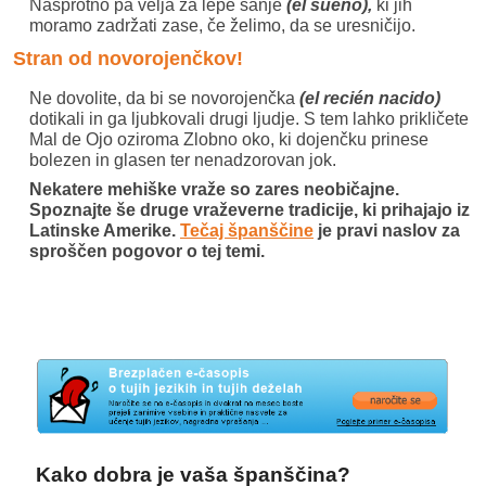
Nasprotno pa velja za lepe sanje
(el sueño),
ki jih
moramo zadržati zase, če želimo, da se uresničijo.
Stran od novorojenčkov!
Ne dovolite, da bi se novorojenčka
(el recién nacido)
dotikali in ga ljubkovali drugi ljudje. S tem lahko prikličete
Mal de Ojo oziroma Zlobno oko, ki dojenčku prinese
bolezen in glasen ter nenadzorovan jok.
Nekatere mehiške vraže so zares neobičajne.
Spoznajte še druge vraževerne tradicije, ki prihajajo iz
Latinske Amerike.
Tečaj španščine
je pravi naslov za
sproščen pogovor o tej temi.
Kako dobra je vaša španščina?