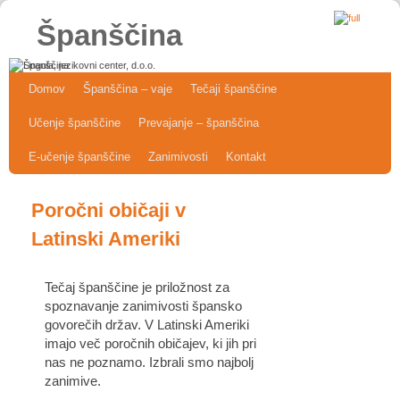
Španščina
Skip to primary content
Skip to secondary content
Domov
Španščina – vaje
Tečaji španščine
Učenje španščine
Prevajanje – španščina
E-učenje španščine
Zanimivosti
Kontakt
Poročni običaji v
Latinski Ameriki
Tečaj španščine je priložnost za
spoznavanje zanimivosti špansko
govorečih držav. V Latinski Ameriki
imajo več poročnih običajev, ki jih pri
nas ne poznamo. Izbrali smo najbolj
zanimive.