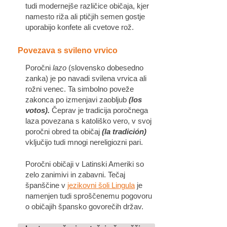
tudi modernejše različice običaja, kjer
namesto riža ali ptičjih semen gostje
uporabijo konfete ali cvetove rož.
Povezava s svileno vrvico
Poročni
lazo
(slovensko dobesedno
zanka) je po navadi svilena vrvica ali
rožni venec. Ta simbolno poveže
zakonca po izmenjavi zaobljub
(los
votos).
Čeprav je tradicija poročnega
laza povezana s katoliško vero, v svoj
poročni obred ta običaj
(la tradición)
vključijo tudi mnogi nereligiozni pari.
Poročni običaji v Latinski Ameriki so
zelo zanimivi in zabavni. Tečaj
španščine v
jezikovni šoli Lingula
je
namenjen tudi sproščenemu pogovoru
o običajih špansko govorečih držav.