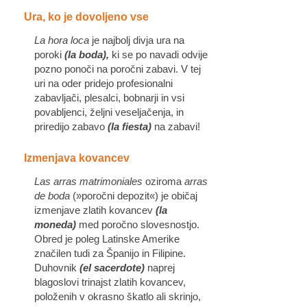
Ura, ko je dovoljeno vse
La hora loca
je najbolj divja ura na
poroki
(la boda),
ki se po navadi odvije
pozno ponoči na poročni zabavi. V tej
uri na oder pridejo profesionalni
zabavljači, plesalci, bobnarji in vsi
povabljenci, željni veseljačenja, in
priredijo zabavo
(la fiesta)
na zabavi!
Izmenjava kovancev
Las arras matrimoniales
oziroma
arras
de boda
(»poročni depozit«) je običaj
izmenjave zlatih kovancev
(la
moneda)
med poročno slovesnostjo.
Obred je poleg Latinske Amerike
značilen tudi za Španijo in Filipine.
Duhovnik
(el sacerdote)
naprej
blagoslovi trinajst zlatih kovancev,
položenih v okrasno škatlo ali skrinjo,