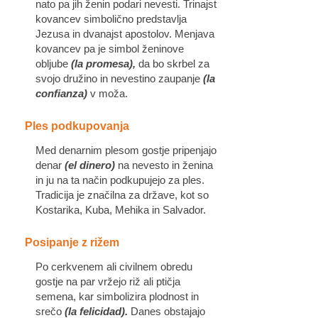
nato pa jih ženin podari nevesti. Trinajst
kovancev simbolično predstavlja
Jezusa in dvanajst apostolov. Menjava
kovancev pa je simbol ženinove
obljube
(la promesa),
da bo skrbel za
svojo družino in nevestino zaupanje
(la
confianza)
v moža.
Ples podkupovanja
Med denarnim plesom gostje pripenjajo
denar
(el dinero)
na nevesto in ženina
in ju na ta način podkupujejo za ples.
Tradicija je značilna za države, kot so
Kostarika, Kuba, Mehika in Salvador.
Posipanje z rižem
Po cerkvenem ali civilnem obredu
gostje na par vržejo riž ali ptičja
semena, kar simbolizira plodnost in
srečo
(la felicidad).
Danes obstajajo