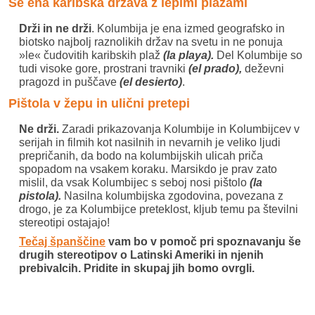
Še ena karibska država z lepimi plažami
Drži in ne drži
. Kolumbija je ena izmed geografsko in
biotsko najbolj raznolikih držav na svetu in ne ponuja
»le« čudovitih karibskih plaž
(la playa).
Del Kolumbije so
tudi visoke gore, prostrani travniki
(el prado),
deževni
pragozd in puščave
(el desierto)
.
Pištola v žepu in ulični pretepi
Ne drži.
Zaradi prikazovanja Kolumbije in Kolumbijcev v
serijah in filmih kot nasilnih in nevarnih je veliko ljudi
prepričanih, da bodo na kolumbijskih ulicah priča
spopadom na vsakem koraku. Marsikdo je prav zato
mislil, da vsak Kolumbijec s seboj nosi pištolo
(la
pistola).
Nasilna kolumbijska zgodovina, povezana z
drogo, je za Kolumbijce preteklost, kljub temu pa številni
stereotipi ostajajo!
Tečaj španščine
vam bo v pomoč pri spoznavanju še
drugih stereotipov o Latinski Ameriki in njenih
prebivalcih. Pridite in skupaj jih bomo ovrgli.