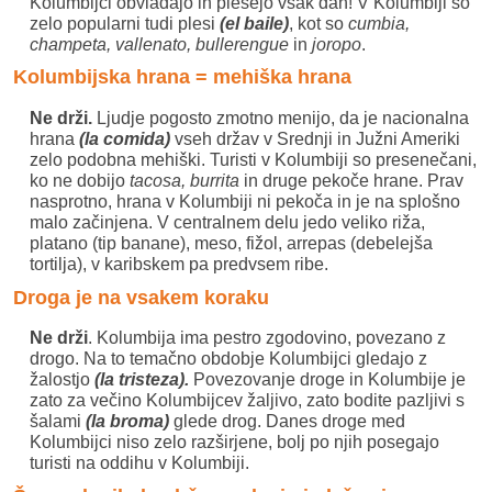
Kolumbijci obvladajo in plešejo vsak dan! V Kolumbiji so
zelo popularni tudi plesi
(el baile)
, kot so
cumbia,
champeta, vallenato, bullerengue
in
joropo
.
Kolumbijska hrana = mehiška hrana
Ne drži.
Ljudje pogosto zmotno menijo, da je nacionalna
hrana
(la comida)
vseh držav v Srednji in Južni Ameriki
zelo podobna mehiški. Turisti v Kolumbiji so presenečani,
ko ne dobijo
tacosa, burrita
in druge pekoče hrane. Prav
nasprotno, hrana v Kolumbiji ni pekoča in je na splošno
malo začinjena. V centralnem delu jedo veliko riža,
platano (tip banane), meso, fižol, arrepas (debelejša
tortilja), v karibskem pa predvsem ribe.
Droga je na vsakem koraku
Ne drži
. Kolumbija ima pestro zgodovino, povezano z
drogo. Na to temačno obdobje Kolumbijci gledajo z
žalostjo
(la tristeza).
Povezovanje droge in Kolumbije je
zato za večino Kolumbijcev žaljivo, zato bodite pazljivi s
šalami
(la broma)
glede drog. Danes droge med
Kolumbijci niso zelo razširjene, bolj po njih posegajo
turisti na oddihu v Kolumbiji.