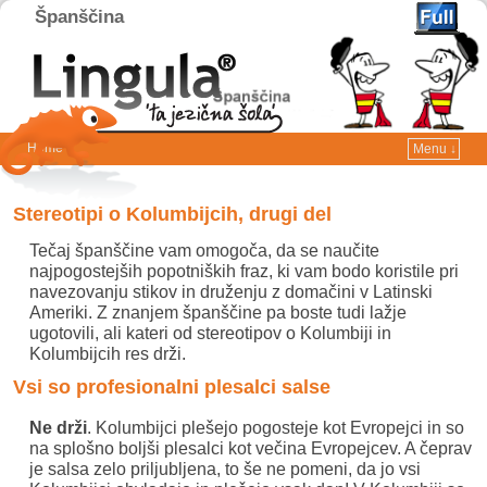
Španščina
Home
Menu ↓
Skip to primary content
Skip to secondary content
Stereotipi o Kolumbijcih, drugi del
Tečaj španščine vam omogoča, da se naučite
najpogostejših popotniških fraz, ki vam bodo koristile pri
navezovanju stikov in druženju z domačini v Latinski
Ameriki. Z znanjem španščine pa boste tudi lažje
ugotovili, ali kateri od stereotipov o Kolumbiji in
Kolumbijcih res drži.
Vsi so profesionalni plesalci salse
Ne drži
. Kolumbijci plešejo pogosteje kot Evropejci in so
na splošno boljši plesalci kot večina Evropejcev. A čeprav
je salsa zelo priljubljena, to še ne pomeni, da jo vsi