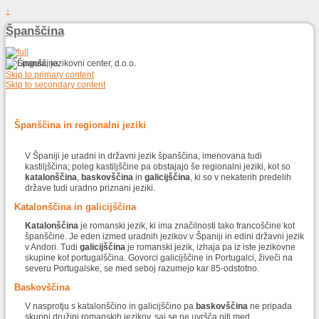
↓
Španščina
Skip to primary content
Skip to secondary content
Španščina in regionalni jeziki
V Španiji je uradni in državni jezik španščina, imenovana tudi
kastiljščina; poleg kastiljščine pa obstajajo še regionalni jeziki, kot so
katalonščina
,
baskovščina
in
galicijščina
, ki so v nekaterih predelih
države tudi uradno priznani jeziki.
Katalonščina in galicijščina
Katalonščina
je romanski jezik, ki ima značilnosti tako francoščine kot
španščine. Je eden izmed uradnih jezikov v Španiji in edini državni jezik
v Andori. Tudi
galicijščina
je romanski jezik, izhaja pa iz iste jezikovne
skupine kot portugalščina. Govorci galicijščine in Portugalci, živeči na
severu Portugalske, se med seboj razumejo kar 85-odstotno.
Baskovščina
V nasprotju s katalonščino in galicijščino pa
baskovščina
ne pripada
skupni družini romanskih jezikov, saj se ne uvršča niti med