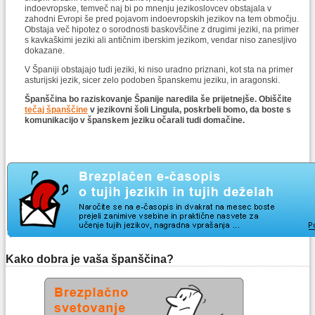
indoevropske, temveč naj bi po mnenju jezikoslovcev obstajala v
zahodni Evropi še pred pojavom indoevropskih jezikov na tem območju.
Obstaja več hipotez o sorodnosti baskovščine z drugimi jeziki, na primer
s kavkaškimi jeziki ali antičnim iberskim jezikom, vendar niso zanesljivo
dokazane.
V Španiji obstajajo tudi jeziki, ki niso uradno priznani, kot sta na primer
asturijski jezik, sicer zelo podoben španskemu jeziku, in aragonski.
Španščina bo raziskovanje Španije naredila še prijetnejše. Obiščite
tečaj španščine
v jezikovni šoli Lingula, poskrbeli bomo, da boste s
komunikacijo v španskem jeziku očarali tudi domačine.
Kako dobra je vaša španščina?