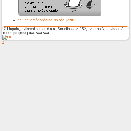
on-line test španščine, splošni jezik
© Lingula, jezikovni center, d.o.o., Šmartinska c. 152, dvorana A, ob vhodu 8,
1000 Ljubljana | 040 544 544
↑